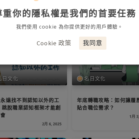
還是在應付人生？
7月 17, 2025
尊重你的隱私權是我們的首要任務
4月 18,
我們使用 cookie 為你提供更好的用戶體驗。
Cookie 政策
我同意
名日文化
名日文化
你永遠找不到認知以外的工
年底轉職攻略：如何讓履
 跳脫職業認知框架才能創
貼合職位需求？
機會
1月 3,
2月 6, 2025