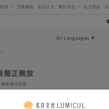
租借
活動課程
名日之光
關於名日
名日商店
企
All Languages
▼
。
房間正開放
一個來進行討論