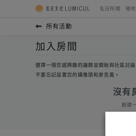
名日所聞
場地
所有活動
加入房間
選擇一個您感興趣的議題並開始與社區討論
不要忘記設置您的攝像頭和麥克風。
沒有
創建