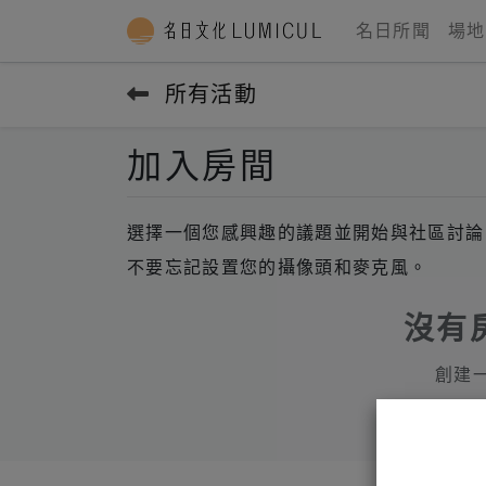
名日所聞
場地
所有活動
加入房間
選擇一個您感興趣的議題並開始與社區討論
不要忘記設置您的攝像頭和麥克風。
沒有
創建