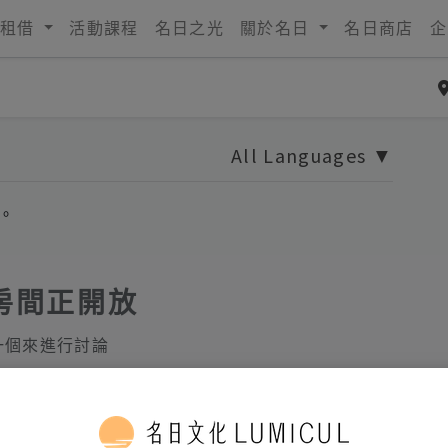
租借
活動課程
名日之光
關於名日
名日商店
企
All Languages
▼
。
房間正開放
一個來進行討論