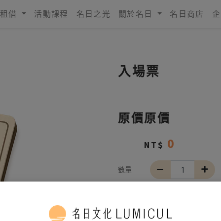
租借
活動課程
名日之光
關於名日
名日商店
企
入場票
原價
原價
0
NT$
數量
加入購物車