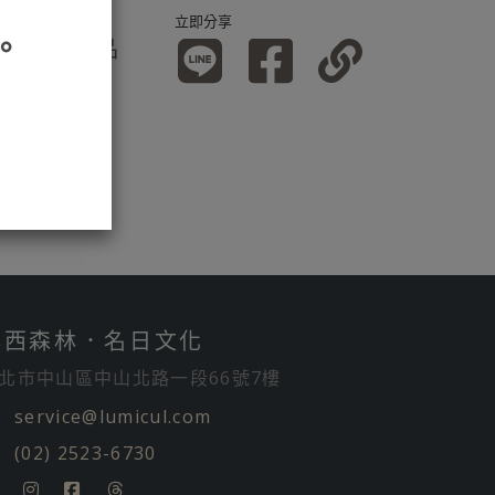
立即分享
。
加入比較產品
露西森林．名日文化
北市中山區中山北路一段66號7樓
service@lumicul.com
(02) 2523-6730