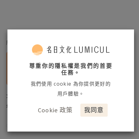
所有網誌
專業文章
要先上小班嗎？大班才入學會太晚嗎？心理師
尊重你的隱私權是我們的首要
分享育兒經驗，比起及早入學，透過與孩子相
任務。
處培養安全感，也許更有助於孩子向外探索。
我們使用 cookie 為你提供更好的
用戶體驗。
文章授權：名日文化／文：鄭翔好 諮商心理師／
授權媒體原
womany 女人迷精選
址：
Cookie 政策
我同意