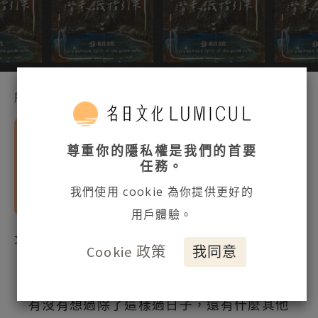
所有網誌
專業文章
情緒是我們認識自己最直接，也是每天生活都
尊重你的隱私權是我們的首要
會感受到的訊號。將生活中發生的所有事情、
任務。
遇見的人事物視為映照自己的鏡子，了解自
我們使用 cookie 為你提供更好的
己，並且傾聽內在最真實的聲音。
用戶體驗。
文章授權：名日文化 ／文： 生活探索家凡緹絲
Cookie 政策
我同意
有沒有想過除了這樣過日子，還有什麼其他