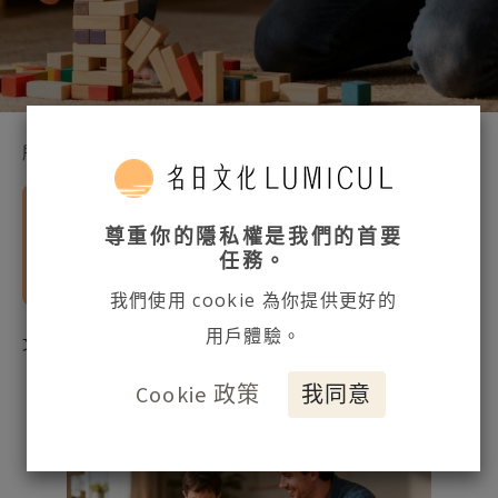
所有網誌
專業文章
當我們試圖壓抑或控制某種情緒時，會讓我們
尊重你的隱私權是我們的首要
處於內在無法自然流動的狀態，這些情緒反而
任務。
會以更強烈的方式出現。
我們使用 cookie 為你提供更好的
用戶體驗。
文章授權：名日文化 ／文：
心之所向-劉胤含諮商心理師
Cookie 政策
我同意