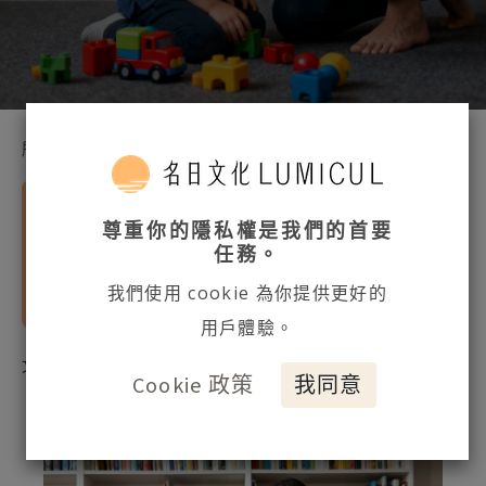
所有網誌
專業文章
能夠有機會能透過制約數字了解孩子們的特
尊重你的隱私權是我們的首要
質，並且支持他們活出制約數字的能量，對
任務。
於他們在面對自己往後的人生旅程，將更能
我們使用 cookie 為你提供更好的
夠穩在自己中心往前出發。
用戶體驗。
文章授權：名日文化 ／文：
It's An+
Cookie 政策
我同意